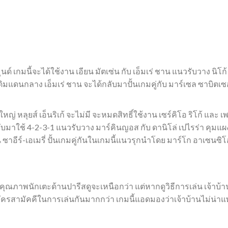
นด์ เกมนี้จะได้ใช้งาน เอียน มัตเซ่น กับ เอ็มเร่ ชาน แนวรับวาง นิโก้
่นเดิมแดนกลาง เอ็มเร่ ชาน จะได้กลับมาปั้นเกมคู่กับ มาร์เซล ซาบิตเซ
ญ่ หลุยส์ เอ็นริเก้ จะไม่มี จะหมดสิทธิ์ใช้งาน เซร์คิโอ ริโก้ และ เ
รับมาใช้ 4-2-3-1 แนวรับวาง มาร์คินญอส กับ ดานิโล่ เปไรร่า คุมแผ
น ซาอีร์-เอเมรี่ ปั้นเกมคู่กันในเกมนี้แนวรุกนำโดย มาร์โก อาเซนซิโ
่นและคุณภาพนักเตะด้านปารีสดูจะเหนือกว่า แต่หากดูวิธีการเล่น เจ้าบ้า
ครสามัคคีในการเล่นกันมากกว่า เกมนี้แอดมองว่าเจ้าบ้านไม่น่าแพ้