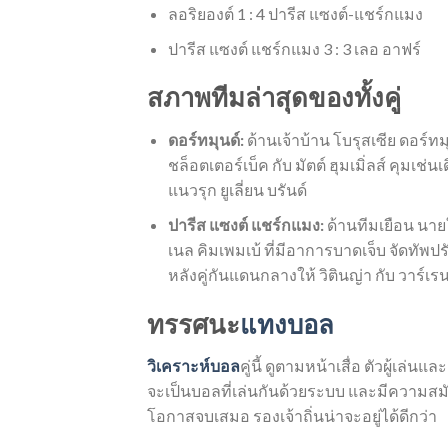
ลอริยองต์ 1 : 4 ปารีส แซงต์-แชร์กแมง
ปารีส แซงต์ แชร์กแมง 3 : 3 เลอ อาฟร์
สภาพทีมล่าสุดของทั้งคู่
ดอร์ทมุนด์:
ด้านเจ้าบ้าน โบรุสเซีย ดอร์ทมุ
ชล็อตเตอร์เบ็ค กับ มัตต์ ฮุมเมิ่ลส์ คุมเช
แนวรุก ยูเลี่ยน บรันด์
ปารีส แซงต์ แชร์กแมง:
ด้านทีมเยือน นายให
เนล คิมเพมเบ้ ที่มีอาการบาดเจ็บ จัดทัพป
หลังคู่กันแดนกลางให้ วิตินญ่า กับ วาร์เร
ทรรศนะ
แทงบอล
วิเคราะห์บอล
คู่นี้ ดูตามหน้าเสื่อ ตัวผู้เล
จะเป็นบอลที่เล่นกันด้วยระบบ และมีความสมั
โอกาสจบเสมอ รองเจ้าถิ่นน่าจะอยู่ได้ดีกว่า