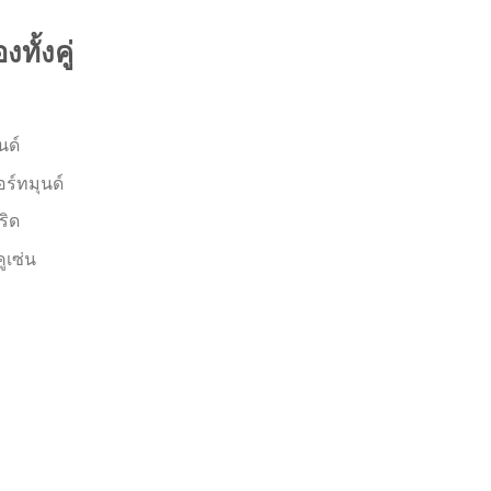
ั้งคู่
นด์
อร์ทมุนด์
ริด
คูเซ่น