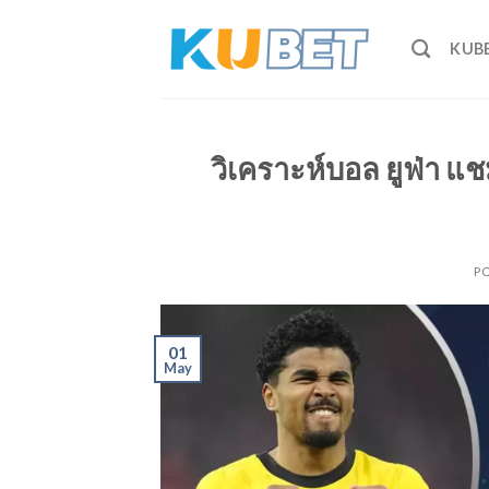
Skip
to
KUB
content
วิเคราะห์บอล ยูฟ่า แชม
P
01
May