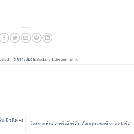
osted in
วิเคราะห์บอล
. Bookmark the
permalink
.
์น มิวนิค vs
วิเคราะห์บอล พรีเมียร์ลีก อังกฤษ เชลซี vs สเปอร์ส