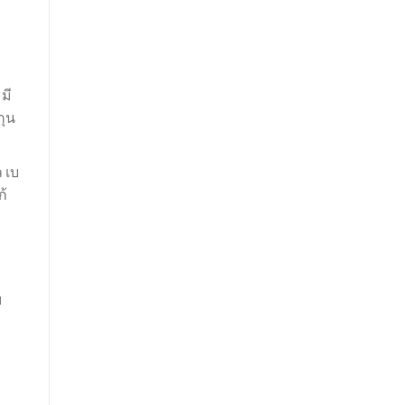
มี
กุน
 เบ
ก้
บ