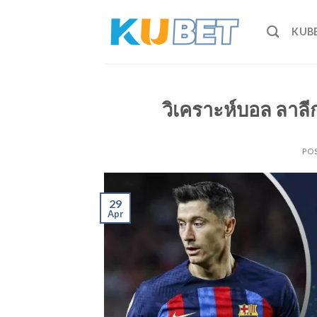
Skip
to
KUB
content
วิเคราะห์บอล ลาลี
PO
29
Apr