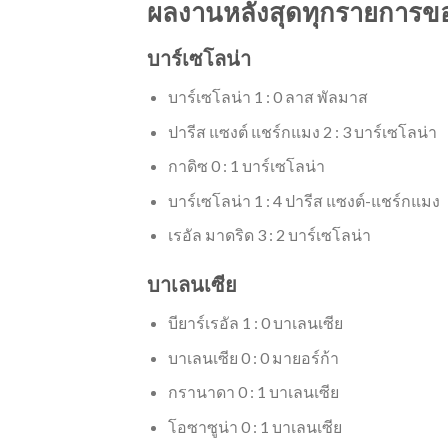
ผลงานหลังสุดทุกรายการของท
บาร์เซโลน่า
บาร์เซโลน่า 1 : 0 ลาส พัลมาส
ปารีส แซงต์ แชร์กแมง 2 : 3 บาร์เซโลน่า
กาดิซ 0 : 1 บาร์เซโลน่า
บาร์เซโลน่า 1 : 4 ปารีส แซงต์-แชร์กแมง
เรอัล มาดริด 3 : 2 บาร์เซโลน่า
บาเลนเซีย
บียาร์เรอัล 1 : 0 บาเลนเซีย
บาเลนเซีย 0 : 0 มายอร์ก้า
กรานาดา 0 : 1 บาเลนเซีย
โอซาซูน่า 0 : 1 บาเลนเซีย