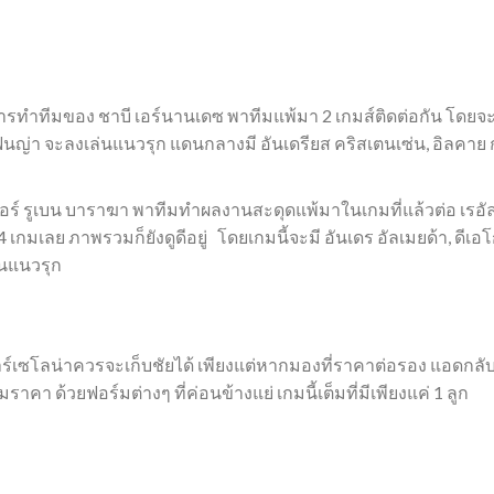
้การทำทีมของ ชาบี เอร์นานเดซ พาทีมแพ้มา 2 เกมส์ติดต่อกัน โดยจะ
ฟินญ่า จะลงเล่นแนวรุก แดนกลางมี อันเดรียส คริสเตนเซ่น, อิลคาย 
อร์ รูเบน บาราฆา พาทีมทำผลงานสะดุดแพ้มาในเกมที่แล้วต่อ เรอัล
กมเลย ภาพรวมก็ยังดูดีอยู่ โดยเกมนี้จะมี อันเดร อัลเมยด้า, ดีเอโ
งในแนวรุก
บาร์เซโลน่าควรจะเก็บชัยได้ เพียงแต่หากมองที่ราคาต่อรอง แอดกลั
 ด้วยฟอร์มต่างๆ ที่ค่อนข้างแย่ เกมนี้เต็มที่มีเพียงแค่ 1 ลูก