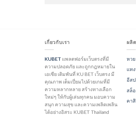
เกี่ยวกับเรา
ผลิ
KUBET
แพลตฟอร์มเว็บตรงที่มี
หวย
ความปลอดภัย และถูกกฎหมายใน
แทง
เอเชีย เดิมพันที่ KU BET เว็บตรง มี
อีสป
คุณภาพ เต็มเปี่ยมไปด้วยเกมที่มี
ความหลากหลาย สร้างทางเลือก
สล็
ใหม่ๆ ให้กับผู้เล่นทุกคน มอบความ
คาส
สนุก ความสุข และความเพลิดเพลิน
ได้อย่างอิสระ KUBET Thailand