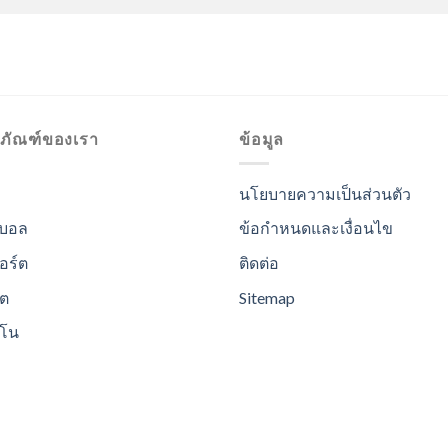
ตภัณฑ์ของเรา
ข้อมูล
นโยบายความเป็นส่วนตัว
บอล
ข้อกำหนดและเงื่อนไข
อร์ต
ติดต่อ
อต
Sitemap
ิโน