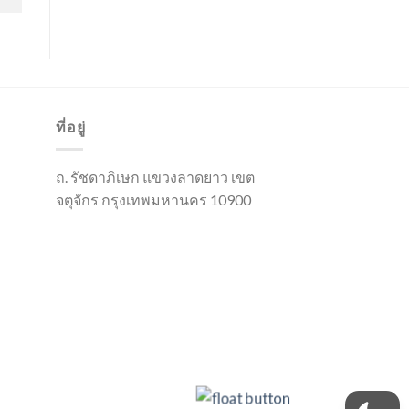
ที่อยู่
ถ. รัชดาภิเษก แขวงลาดยาว เขต
จตุจักร กรุงเทพมหานคร 10900