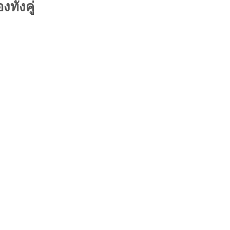
ั้งคู่