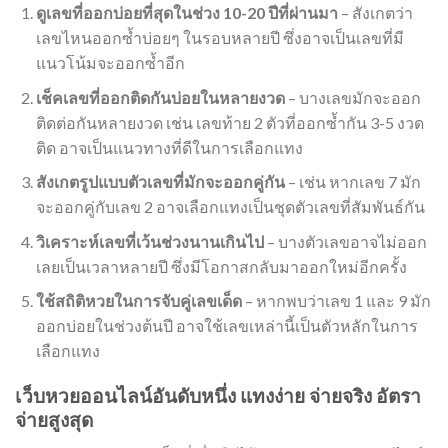
ดูเลขที่ออกบ่อยที่สุดในช่วง 10-20 ปีที่ผ่านมา
– สังเกตว่า
เลขไหนออกซ้ำบ่อยๆ ในรอบหลายปี ซึ่งอาจเป็นเลขที่มี
แนวโน้มจะออกซ้ำอีก
เช็คเลขที่ออกติดกันบ่อยในหลายงวด
– บางเลขมักจะออก
ติดต่อกันหลายงวด เช่น เลขท้าย 2 ตัวที่ออกซ้ำกัน 3-5 งวด
ติด อาจเป็นแนวทางที่ดีในการเลือกแทง
สังเกตรูปแบบตัวเลขที่มักจะออกคู่กัน
– เช่น หากเลข 7 มัก
จะออกคู่กับเลข 2 อาจเลือกแทงเป็นชุดตัวเลขที่สัมพันธ์กัน
วิเคราะห์เลขที่เว้นช่วงนานเกินไป
– บางตัวเลขอาจไม่ออก
เลยเป็นเวลาหลายปี ซึ่งมีโอกาสกลับมาออกใหม่อีกครั้ง
ใช้สถิติหวยในการจับคู่เลขเด็ด
– หากพบว่าเลข 1 และ 9 มัก
ออกบ่อยในช่วงต้นปี อาจใช้เลขเหล่านี้เป็นตัวหลักในการ
เลือกแทง
เว็บหวยออนไลน์อันดับหนึ่ง แทงง่าย จ่ายจริง อัตรา
จ่ายสูงสุด