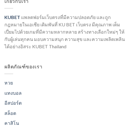
เกี่ยวกับเรา
KUBET
แพลตฟอร์มเว็บตรงที่มีความปลอดภัย และถูก
กฎหมายในเอเชีย เดิมพันที่ KU BET เว็บตรง มีคุณภาพ เต็ม
เปี่ยมไปด้วยเกมที่มีความหลากหลาย สร้างทางเลือกใหม่ๆ ให้
กับผู้เล่นทุกคน มอบความสนุก ความสุข และความเพลิดเพลิน
ได้อย่างอิสระ KUBET Thailand
ผลิตภัณฑ์ของเรา
หวย
แทงบอล
อีสปอร์ต
สล็อต
คาสิโน