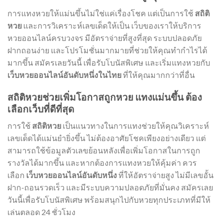
การแทงหวยให้แม่นขึ้นไม่ใช่แค่เรื่องโชค แต่เป็นการใช้
สถิติ
หวย
และการวิเคราะห์เลขเด็ดให้เป็น เว็บของเราให้บริการ
หวยออนไลน์ครบวงจร มีอัตราจ่ายที่สูงที่สุด ระบบปลอดภัย
ฝากถอนง่าย และโปรโมชั่นมากมายที่ช่วยให้คุณทำกำไรได้
มากขึ้น สมัครเลยวันนี้ เพื่อรับโบนัสพิเศษ และเริ่มแทงหวยกับ
เว็บหวยออนไลน์อันดับหนึ่งในไทย
ที่ให้คุณมากกว่าที่อื่น
สถิติหวยช่วยเพิ่มโอกาสถูกหวย แทงแม่นขึ้น ต้อง
เลือกเว็บที่ดีที่สุด
การใช้
สถิติหวย
เป็นแนวทางในการแทงช่วยให้คุณวิเคราะห์
เลขเด็ดได้แม่นยำยิ่งขึ้น ไม่ต้องอาศัยโชคเพียงอย่างเดียว แต่
สามารถใช้ข้อมูลตัวเลขย้อนหลังเพื่อเพิ่มโอกาสในการถูก
รางวัลได้มากขึ้น และหากต้องการแทงหวยให้คุ้มค่า ควร
เลือก
เว็บหวยออนไลน์อันดับหนึ่ง
ที่ให้อัตราจ่ายสูง ไม่มีเลขอั้น
ฝาก-ถอนรวดเร็ว และมีระบบความปลอดภัยที่มั่นคง สมัครเลย
วันนี้เพื่อรับโบนัสพิเศษ พร้อมสนุกไปกับหวยทุกประเภทที่มีให้
เล่นตลอด 24 ชั่วโมง