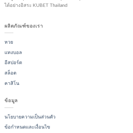
ได้อย่างอิสระ KUBET Thailand
ผลิตภัณฑ์ของเรา
หวย
แทงบอล
อีสปอร์ต
สล็อต
คาสิโน
ข้อมูล
นโยบายความเป็นส่วนตัว
ข้อกำหนดและเงื่อนไข