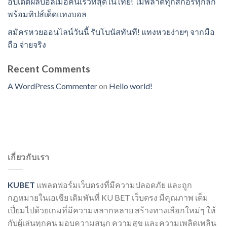
อัปเดตผลบอลเมื่อคืนเร็วที่สุดในไทย! ไม่พลาดทุกสกอร์ทุกลีก
พร้อมทิปส์เด็ดแทงบอล
สมัครหวยออนไลน์วันนี้ รับโบนัสทันที! แทงหวยง่ายๆ จากมือ
ถือ จ่ายจริง
Recent Comments
A WordPress Commenter
on
Hello world!
เกี่ยวกับเรา
KUBET
แพลตฟอร์มเว็บตรงที่มีความปลอดภัย และถูก
กฎหมายในเอเชีย เดิมพันที่ KU BET เว็บตรง มีคุณภาพ เต็ม
เปี่ยมไปด้วยเกมที่มีความหลากหลาย สร้างทางเลือกใหม่ๆ ให้
กับผู้เล่นทุกคน มอบความสนุก ความสุข และความเพลิดเพลิน