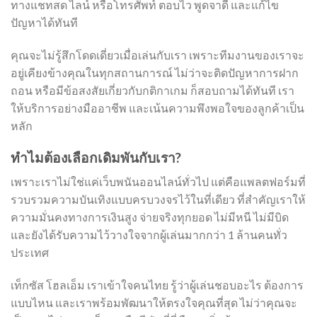
ทางแชทสด ไลน์ หรือโทรศัพท์ ตอบไว พูดจาดี และแก้ไข
ปัญหาได้ทันที
คุณจะไม่รู้สึกโดดเดี่ยวเมื่อเล่นกับเรา เพราะทีมงานของเราจะ
อยู่เคียงข้างคุณในทุกสถานการณ์ ไม่ว่าจะติดปัญหาการฝาก
ถอน หรือมีข้อสงสัยเกี่ยวกับกติกาเกม ก็สอบถามได้ทันที เรา
ให้บริการอย่างมืออาชีพ และเน้นความพึงพอใจของลูกค้าเป็น
หลัก
ทำไมต้องเลือกเดิมพันกับเรา?
เพราะเราไม่ใช่แค่เว็บพนันออนไลน์ทั่วไป แต่คือแพลตฟอร์มที่
รวบรวมความบันเทิงแบบครบวงจรไว้ในที่เดียว ที่สำคัญเราให้
ความมั่นคงทางการเงินสูง จ่ายจริงทุกยอด ไม่มีหนี ไม่มีบิด
และยังได้รับความไว้วางใจจากผู้เล่นมากกว่า 1 ล้านคนทั่ว
ประเทศ
เท็กซัส โฮลเอ็ม เราเข้าใจคนไทย รู้ว่าผู้เล่นชอบอะไร ต้องการ
แบบไหน และเราพร้อมพัฒนาให้ตรงใจคุณที่สุด ไม่ว่าคุณจะ