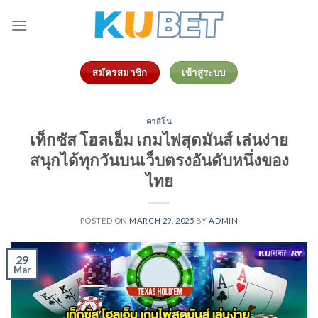
Skip
to
content
สมัครสมาชิก
เข้าสู่ระบบ
คาสิโน
เท็กซัส โฮลเอ็ม เกมไพ่สุดมันส์ เล่นง่าย
สนุกได้ทุกวันบนเว็บตรงอันดับหนึ่งของ
ไทย
POSTED ON
MARCH 29, 2025
BY
ADMIN
29
Mar