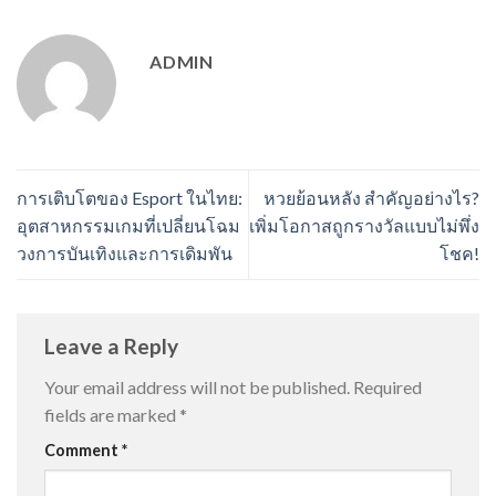
ADMIN
การเติบโตของ Esport ในไทย:
หวยย้อนหลัง สำคัญอย่างไร?
อุตสาหกรรมเกมที่เปลี่ยนโฉม
เพิ่มโอกาสถูกรางวัลแบบไม่พึ่ง
วงการบันเทิงและการเดิมพัน
โชค!
Leave a Reply
Your email address will not be published.
Required
fields are marked
*
Comment
*