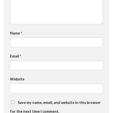
Name
*
Email
*
Website
Save my name, email, and website in this browser
for the next time I comment.