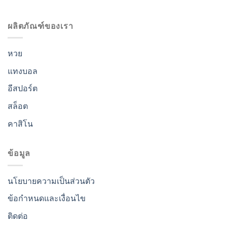
ผลิตภัณฑ์ของเรา
หวย
แทงบอล
อีสปอร์ต
สล็อต
คาสิโน
ข้อมูล
นโยบายความเป็นส่วนตัว
ข้อกำหนดและเงื่อนไข
ติดต่อ