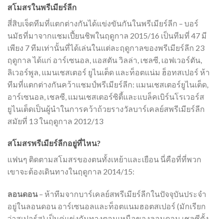
สโมสรในพรีเมียร์ลีก
สี่สิบเจ็ดทีมที่แตกต่างกันได้แข่งขันกันในพรีเมียร์ลีก – บอร์
นมัธที่มาจากแชมเปี้ยนชิพในฤดูกาล 2015/16 เป็นทีมที่ 47 มี
เพียง 7 ทีมเท่านั้นที่ได้เล่นในแต่ละฤดูกาลของพรีเมียร์ลีก 23
ฤดูกาล ได้แก่ อาร์เซนอล, แอสตัน วิลล่า, เชลซี, เอฟเวอร์ตัน,
ลิเวอร์พูล, แมนเชสเตอร์ ยูไนเต็ด และท็อตแน่ม ฮ็อทสเปอร์ ห้า
ทีมที่แตกต่างกันคว้าแชมป์พรีเมียร์ลีก: แมนเชสเตอร์ยูไนเต็ด,
อาร์เซนอล, เชลซี, แมนเชสเตอร์ซิตี้และแบล็คเบิร์นโรเวอร์ส
ยูไนเต็ดเป็นผู้นำในการคว้าถ้วยรางวัลบาร์เคลย์สพรีเมียร์ลีก
สมัยที่ 13 ในฤดูกาล 2012/13
สโมสรพรีเมียร์ลีกอยู่ที่ไหน?
แฟนๆ ติดตามสโมสรของตนทั้งเหย้าและเยือน นี่คือที่ที่พวก
เขาจะต้องเดินทางในฤดูกาล 2014/15:
ลอนดอน
– ห้าทีมจากบาร์เคลย์สพรีเมียร์ลีกในปัจจุบันประจำ
อยู่ในลอนดอน อาร์เซนอลและท็อตแนมฮอตสเปอร์ (มักเรียก
ว่าสเปอร์ส) เป็นคู่แข่งกันทางตอนเหนือของลอนดอน เชลซีตั้ง