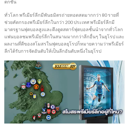
ตกชั้น
ทั่วโลก พรีเมียร์ลีกมีพันธมิตรถ่ายทอดสดมากกว่า 80 รายที่
ช่วยคัดกรองพรีเมียร์ลีกในกว่า 200 ประเทศ พรีเมียร์ลีกมี
มาตรฐานฟุตบอลสูงและดึงดูดสตาร์ฟุตบอลชั้นนำจากทั่วโลก
แฟนบอลชมพรีเมียร์ลีกในสนามมากกว่าลีกอื่นๆ ในยุโรป และ
ผลงานที่ดีของสโมสรในฟุตบอลยุโรปก็หมายความว่าพรีเมียร์
ลีกได้รับการจัดอันดับให้เป็นลีกอันดับหนึ่งในยุโรป