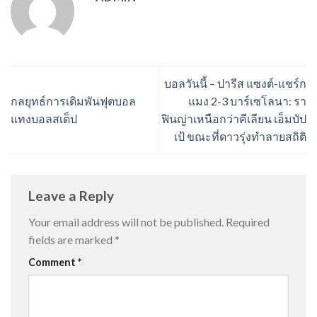
บอลวันนี้ – ปารีส แซงต์-แชร์ก
กลยุทธ์การเดิมพันฟุตบอล
แมง 2-3 บาร์เซโลนา: รา
แทงบอลสเต็ป
ฟินญ่าเหนือกว่าคีเลียน เอ็มบัป
เป้ ขณะที่ดาวรุ่งทำลายสถิติ
Leave a Reply
Your email address will not be published.
Required
fields are marked
*
Comment
*