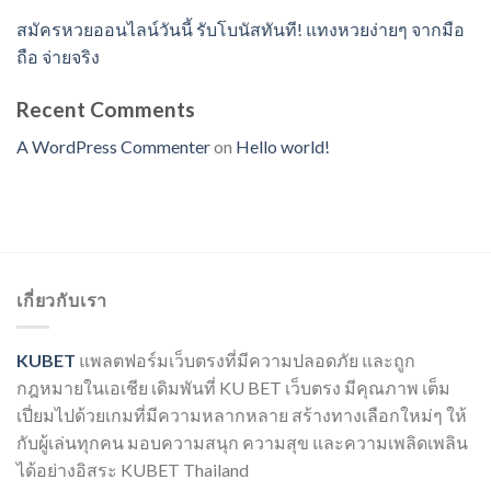
สมัครหวยออนไลน์วันนี้ รับโบนัสทันที! แทงหวยง่ายๆ จากมือ
ถือ จ่ายจริง
Recent Comments
A WordPress Commenter
on
Hello world!
เกี่ยวกับเรา
KUBET
แพลตฟอร์มเว็บตรงที่มีความปลอดภัย และถูก
กฎหมายในเอเชีย เดิมพันที่ KU BET เว็บตรง มีคุณภาพ เต็ม
เปี่ยมไปด้วยเกมที่มีความหลากหลาย สร้างทางเลือกใหม่ๆ ให้
กับผู้เล่นทุกคน มอบความสนุก ความสุข และความเพลิดเพลิน
ได้อย่างอิสระ KUBET Thailand