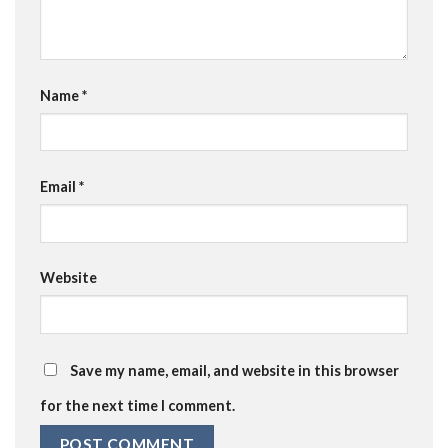
Name
*
Email
*
Website
Save my name, email, and website in this browser
for the next time I comment.