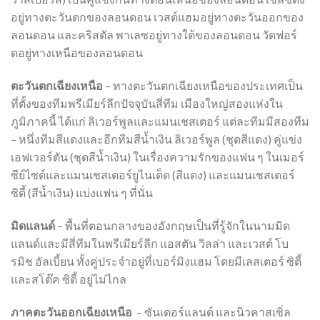
อยู่ทางตะวันตกของลอนดอน เวสต์แฮมอยู่ทางตะวันออกของ
ลอนดอน และคริสตัล พาเลซอยู่ทางใต้ของลอนดอน วัตฟอร์
ดอยู่ทางเหนือของลอนดอน
ตะวันตกเฉียงเหนือ
– ทางตะวันตกเฉียงเหนือของประเทศเป็น
ที่ตั้งของทีมพรีเมียร์ลีกปัจจุบันสี่ทีม เมืองใหญ่สองแห่งใน
ภูมิภาคนี้ ได้แก่ ลิเวอร์พูลและแมนเชสเตอร์ แต่ละทีมมีสองทีม
– หนึ่งทีมสีแดงและอีกทีมสีน้ำเงิน ลิเวอร์พูล (ชุดสีแดง) คู่แข่ง
เอฟเวอร์ตัน (ชุดสีน้ำเงิน) ในเรื่องความรักของแฟน ๆ ในเมอร์
ซีย์ไซด์และแมนเชสเตอร์ยูไนเต็ด (สีแดง) และแมนเชสเตอร์
ซิตี้ (สีน้ำเงิน) แบ่งแฟน ๆ ที่นั่น
มิดแลนด์
– พื้นที่ตอนกลางของอังกฤษเป็นที่รู้จักในนามมิด
แลนด์และมีสี่ทีมในพรีเมียร์ลีก แอสตัน วิลล่า และเวสต์ โบ
รมิช อัลเบี้ยน ทั้งคู่ประจำอยู่ที่เบอร์มิงแฮม โดยมีเลสเตอร์ ซิตี้
และสโต๊ค ซิตี้ อยู่ไม่ไกล
ภาคตะวันออกเฉียงเหนือ
– ซันเดอร์แลนด์ และนิวคาสเซิ่ล