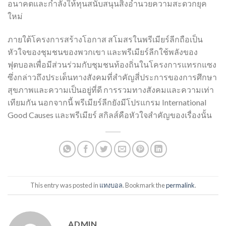
อนาคตและกำลังให้ทุนสนับสนุนสิ่งอำนวยความสะดวกยุค
ใหม่
ภายใต้โครงการสร้างโอกาส สโมสรในพรีเมียร์ลีกถือเป็น
หัวใจของชุมชนของพวกเขา และพรีเมียร์ลีกใช้พลังของ
ฟุตบอลเพื่อมีส่วนร่วมกับชุมชนท้องถิ่นในโครงการแทรกแซง
ซึ่งกล่าวถึงประเด็นทางสังคมที่สำคัญสี่ประการของการศึกษา
สุขภาพและความเป็นอยู่ที่ดี การรวมทางสังคมและความเท่า
เทียมกัน นอกจากนี้ พรีเมียร์ลีกยังมีโปรแกรม International
Good Causes และพรีเมียร์ สกิลส์คือหัวใจสำคัญของเรื่องนั้น
This entry was posted in
แทงบอล
. Bookmark the
permalink
.
ADMIN