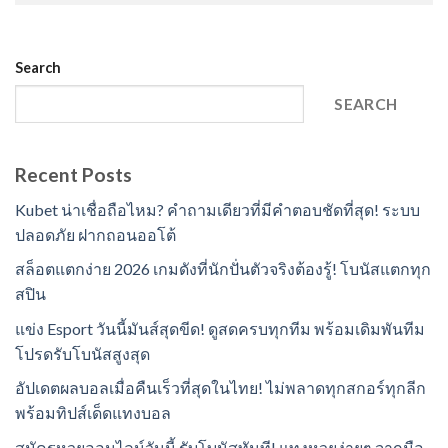
Search
SEARCH
Recent Posts
Kubet น่าเชื่อถือไหม? คำถามเดียวที่มีคำตอบชัดที่สุด! ระบบ
ปลอดภัย ฝากถอนออโต้
สล็อตแตกง่าย 2026 เกมดังที่นักปั่นตัวจริงต้องรู้! โบนัสแตกทุก
สปิน
แข่ง Esport วันนี้มันส์สุดขีด! ดูสดครบทุกทีม พร้อมเดิมพันทีม
โปรดรับโบนัสสูงสุด
อัปเดตผลบอลเมื่อคืนเร็วที่สุดในไทย! ไม่พลาดทุกสกอร์ทุกลีก
พร้อมทิปส์เด็ดแทงบอล
สมัครหวยออนไลน์วันนี้ รับโบนัสทันที! แทงหวยง่ายๆ จากมือ