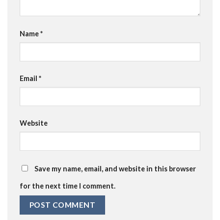
Name
*
Email
*
Website
Save my name, email, and website in this browser
for the next time I comment.