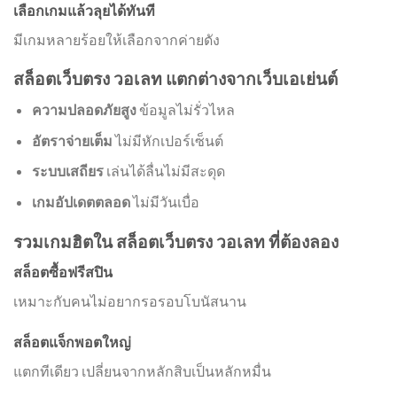
เลือกเกมแล้วลุยได้ทันที
มีเกมหลายร้อยให้เลือกจากค่ายดัง
สล็อตเว็บตรง วอเลท แตกต่างจากเว็บเอเย่นต์
ความปลอดภัยสูง
ข้อมูลไม่รั่วไหล
อัตราจ่ายเต็ม
ไม่มีหักเปอร์เซ็นต์
ระบบเสถียร
เล่นได้ลื่นไม่มีสะดุด
เกมอัปเดตตลอด
ไม่มีวันเบื่อ
รวมเกมฮิตใน สล็อตเว็บตรง วอเลท ที่ต้องลอง
สล็อตซื้อฟรีสปิน
เหมาะกับคนไม่อยากรอรอบโบนัสนาน
สล็อตแจ็กพอตใหญ่
แตกทีเดียว เปลี่ยนจากหลักสิบเป็นหลักหมื่น